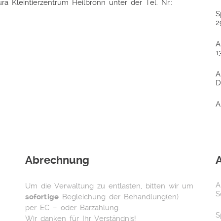
a Kleintierzentrum Heilbronn unter der Tel. Nr.:
S
2
A
1
A
D
A
Abrechnung
A
Um die Verwaltung zu entlasten, bitten wir um
S
sofortige
Begleichung der Behandlung(en)
per EC – oder Barzahlung.
S
Wir danken für Ihr Verständnis!